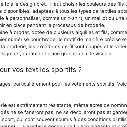
e fois le design prêt, il faut choisir les couleurs des fil
disponibles, adaptées à tous les types de textiles spor
ile à personnaliser, comme un t-shirt, un maillot ou une v
nir en place pendant le processus de broderie.
ne à broder, dotée de plusieurs aiguilles et fils, commen
chier numérisé pour broder le motif de manière précise e
la broderie, les excédents de fil sont coupés et le vêtem
design net, durable et d’une grande qualité visuelle.
our vos textiles sportifs ?
s, particulièrement pour les vêtements sportifs. Voici 
rie
est extrêmement résistante, même après de nombre
rodés ne se faneront pas, ne se décolleront pas et garder
sport, qui sont souvent soumis à des conditions d’utilis
ionnel
: La
broderie
donne une finition élégante et prof