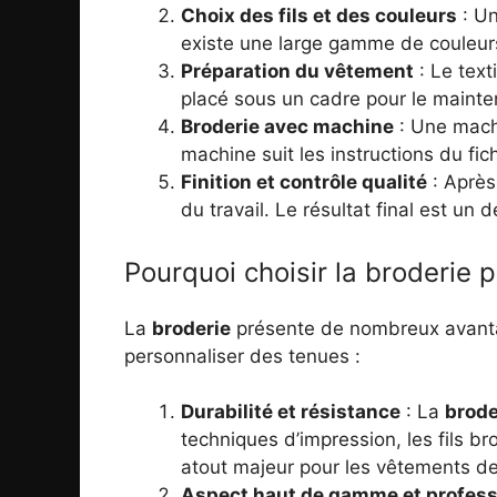
Choix des fils et des couleurs
: Un
existe une large gamme de couleurs 
Préparation du vêtement
: Le text
placé sous un cadre pour le mainte
Broderie avec machine
: Une machi
machine suit les instructions du fi
Finition et contrôle qualité
: Après 
du travail. Le résultat final est un 
Pourquoi choisir la broderie p
La
broderie
présente de nombreux avantage
personnaliser des tenues :
Durabilité et résistance
: La
brode
techniques d’impression, les fils b
atout majeur pour les vêtements de 
Aspect haut de gamme et profess