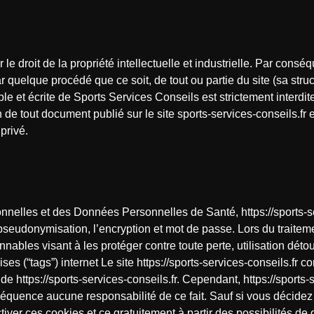
le droit de la propriété intellectuelle et industrielle. Par conséq
ar quelque procédé que ce soit, de tout ou partie du site (sa str
ble et écrite de Sports Services Conseils est strictement interdit
 tout document publié sur le site sports-services-conseils.fr et 
privé.
onnelles et des Données Personnelles de Santé, https://sports-se
a pseudonymisation, l’encryption et mot de passe. Lors du trait
nnables visant à les protéger contre toute perte, utilisation déto
ises (“tags”) internet Le site https://sports-services-conseils.fr 
de https://sports-services-conseils.fr. Cependant, https://sports-s
onséquence aucune responsabilité de ce fait. Sauf si vous décide
iver ces cookies et ce gratuitement à partir des possibilités de 