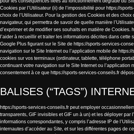
pour les conséquences liées au fonctionnement dégradé du Site e
Cookies par l’Utilisateur (ii) de l’impossibilité pour https://spo
choix de l’Utilisateur. Pour la gestion des Cookies et des choix 
navigateur, qui permettra de savoir de quelle manière l’Utilisate
d’exprimer et de modifier ses souhaits en matière de Cookies. ht
l’aider à recueillir et traiter les informations décrites dans cet
Google Plus figurant sur le Site de https://sports-services-conse
navigation sur le Site Internet ou l’application mobile de https
cookies sur vos terminaux (ordinateur, tablette, téléphone port
continuant votre navigation sur le Site Internet ou l’application 
consentement à ce que https://sports-services-conseils.fr dépos
BALISES (“TAGS”) INTERN
https://sports-services-conseils.fr peut employer occasionnellem
transparents, GIF invisibles et GIF un à un) et les déployer par
informations correspondantes, y compris l’adresse IP de l’Utilis
internautes d’accéder au Site, et sur les différentes pages de cel