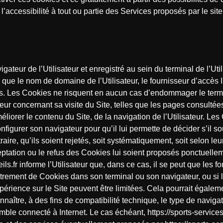
accessibilité à tout ou partie des Services proposés par le site
gateur de l’Utilisateur et enregistré au sein du terminal de l’Util
que le nom de domaine de l’Utilisateur, le fournisseur d’accès In
ccès. Les Cookies ne risquent en aucun cas d’endommager le termina
sateur concernant sa visite du Site, telles que les pages consulté
éliorer le contenu du Site, de la navigation de l’Utilisateur. Les 
configurer son navigateur pour qu’il lui permette de décider s’il
ire, qu’ils soient rejetés, soit systématiquement, soit selon leu
eptation ou le refus des Cookies lui soient proposés ponctuelle
ils.fr informe l’Utilisateur que, dans ce cas, il se peut que les f
gistrement de Cookies dans son terminal ou son navigateur, ou si 
périence sur le Site peuvent être limitées. Cela pourrait égalemen
nnaître, à des fins de compatibilité technique, le type de navigat
mble connecté à Internet. Le cas échéant, https://sports-services