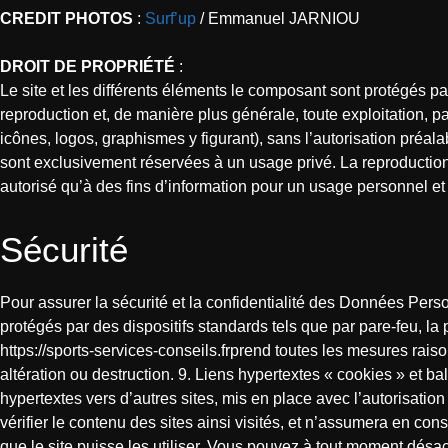
CREDIT PHOTOS
:
Surf’up
/ Emmanuel JARNIOU
DROIT DE PROPRIÉTÉ
:
Le site et les différents éléments le composant sont protégés par 
reproduction et, de manière plus générale, toute exploitation, p
icônes, logos, graphismes y figurant), sans l’autorisation préala
sont exclusivement réservées à un usage privé. La reproduction de
autorisé qu’à des fins d’information pour un usage personnel et 
Sécurité
Pour assurer la sécurité et la confidentialité des Données Pers
protégés par des dispositifs standards tels que par pare-feu, l
https://sports-services-conseils.frprend toutes les mesures raiso
altération ou destruction. 9. Liens hypertextes « cookies » et bal
hypertextes vers d’autres sites, mis en place avec l’autorisation 
vérifier le contenu des sites ainsi visités, et n’assumera en c
que le site puisse les utiliser. Vous pouvez à tout moment désact