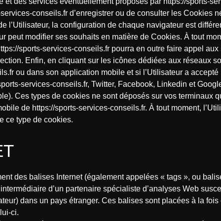
t des services éventuellement proposés par https://sports-servic
rts-services-conseils.fr d’enregistrer ou de consulter les Cookies
de l’Utilisateur, la configuration de chaque navigateur est différ
ur peut modifier ses souhaits en matière de Cookies. À tout momen
tps://sports-services-conseils.fr pourra en outre faire appel aux
te section. Enfin, en cliquant sur les icônes dédiées aux réseaux 
ils.fr ou dans son application mobile et si l’Utilisateur a accep
://sports-services-conseils.fr, Twitter, Facebook, Linkedin et G
able). Ces types de cookies ne sont déposés sur vos terminaux q
mobile de https://sports-services-conseils.fr. À tout moment, l’Ut
e ce type de cookies.
ET
ent des balises Internet (également appelées « tags », ou balise
 l’intermédiaire d’un partenaire spécialiste d’analyses Web susce
ateur) dans un pays étranger. Ces balises sont placées à la fois
ui-ci.